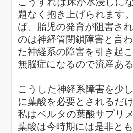
こうすれば床が水浸しに
題なく抱き上げられます
ば、胎児の発育が阻害さ
のは神経管閉鎖障害と言
た神経系の障害を引き起
無脳症になるので流産あ
こうした神経系障害を少
に葉酸を必要とされるだ
私はベルタの葉酸サプリ
葉酸は今時期には是非と